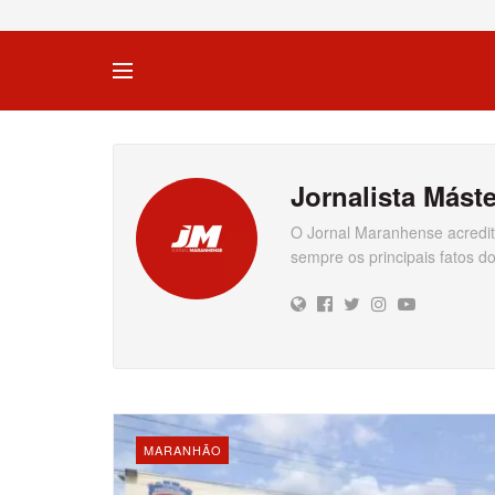
Jornalista Máste
O Jornal Maranhense acredit
sempre os principais fatos 
MARANHÃO