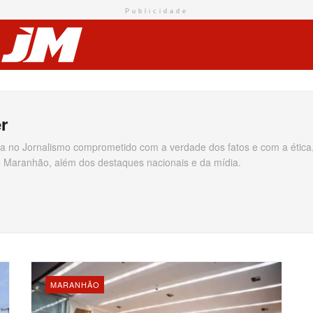
Publicidade
r
a no Jornalismo comprometido com a verdade dos fatos e com a ética
do Maranhão, além dos destaques nacionais e da mídia.
MARANHÃO