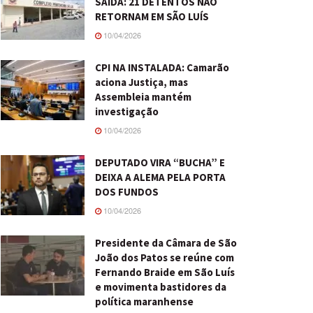
SAÍDA: 21 DETENTOS NÃO
RETORNAM EM SÃO LUÍS
10/04/2026
CPI NA INSTALADA: Camarão
aciona Justiça, mas
Assembleia mantém
investigação
10/04/2026
DEPUTADO VIRA “BUCHA” E
DEIXA A ALEMA PELA PORTA
DOS FUNDOS
10/04/2026
Presidente da Câmara de São
João dos Patos se reúne com
Fernando Braide em São Luís
e movimenta bastidores da
política maranhense