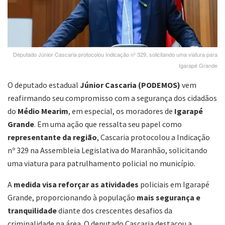
Deputado Júnior Cascaria protocolou Indicação nº 329, solicitando uma viatura para
Igarapé Grande
O deputado estadual
Júnior Cascaria (PODEMOS)
vem
reafirmando seu compromisso com a segurança dos cidadãos
do
Médio Mearim
, em especial, os moradores de
Igarapé
Grande
. Em uma ação que ressalta seu papel como
representante da região
, Cascaria protocolou a Indicação
nº 329 na Assembleia Legislativa do Maranhão, solicitando
uma viatura para patrulhamento policial no município.
A
medida visa reforçar as atividades
policiais em Igarapé
Grande, proporcionando à população
mais segurança e
tranquilidade
diante dos crescentes desafios da
criminalidade na área. O deputado Cascaria destacou a