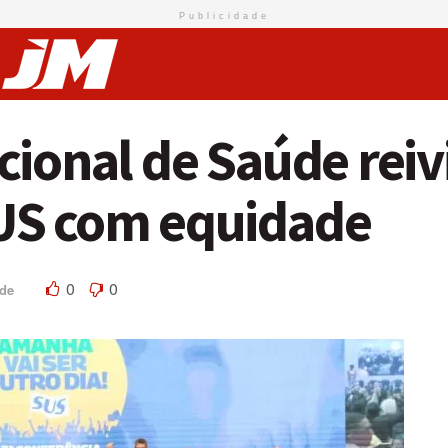
Publicidade
cional de Saúde reiv
US com equidade
0
0
de