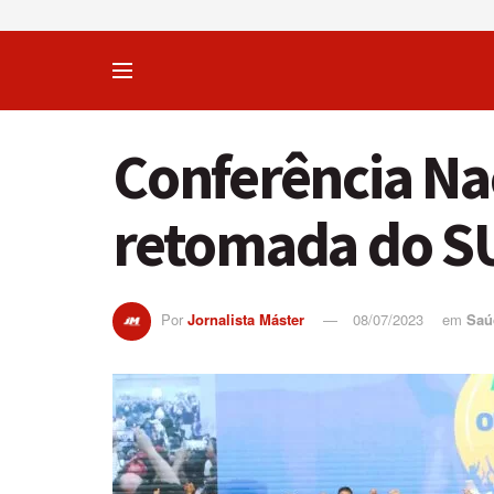
Conferência Na
retomada do S
Por
Jornalista Máster
08/07/2023
em
Saú