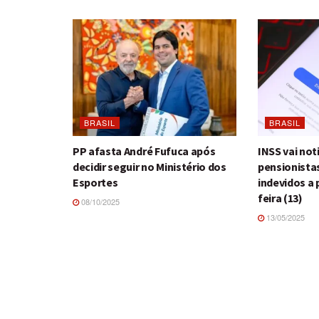
BRASIL
BRASIL
PP afasta André Fufuca após
INSS vai not
decidir seguir no Ministério dos
pensionista
Esportes
indevidos a 
feira (13)
08/10/2025
13/05/2025