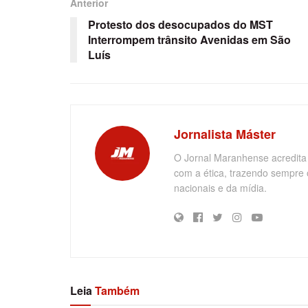
Anterior
Protesto dos desocupados do MST
Interrompem trânsito Avenidas em São
Luís
Jornalista Máster
O Jornal Maranhense acredita
com a ética, trazendo sempre 
nacionais e da mídia.
Leia
Também