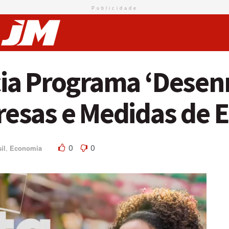
Publicidade
a Programa ‘Desenr
esas e Medidas de E
0
0
il
,
Economia