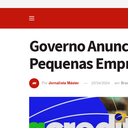
Governo Anunci
Pequenas Empr
Por
Jornalista Máster
23/04/2024
em
Bras