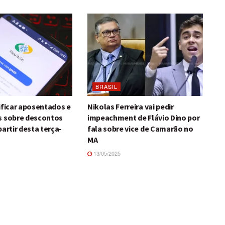
BRASIL
ificar aposentados e
Nikolas Ferreira vai pedir
s sobre descontos
impeachment de Flávio Dino por
partir desta terça-
fala sobre vice de Camarão no
MA
13/05/2025