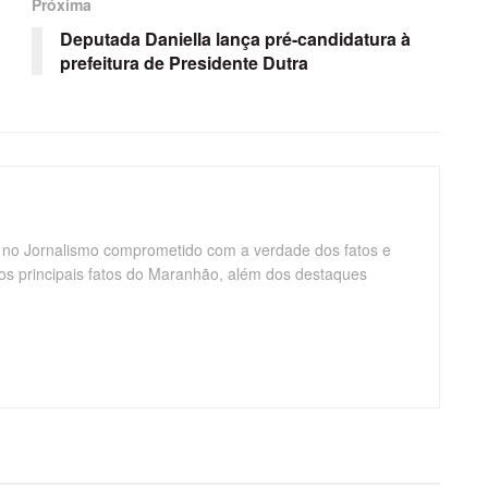
Próxima
Deputada Daniella lança pré-candidatura à
prefeitura de Presidente Dutra
 no Jornalismo comprometido com a verdade dos fatos e
os principais fatos do Maranhão, além dos destaques