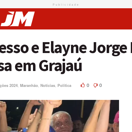
Publicidade
esso e Elayne Jorg
sa em Grajaú
0
0
ições 2024
,
Maranhão
,
Notícias
,
Política