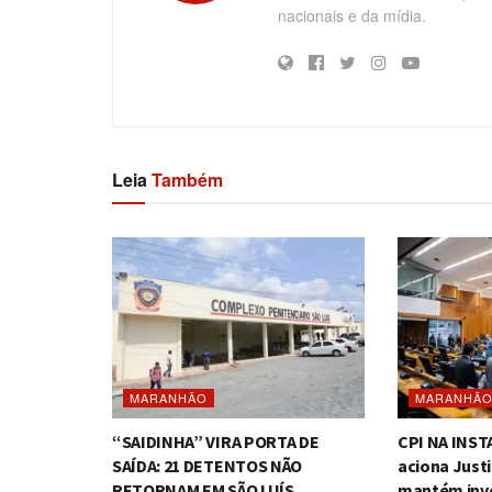
nacionais e da mídia.
Leia
Também
MARANHÃO
MARANHÃ
“SAIDINHA” VIRA PORTA DE
CPI NA INS
SAÍDA: 21 DETENTOS NÃO
aciona Just
RETORNAM EM SÃO LUÍS
mantém inv