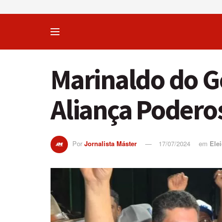
Marinaldo do G
Aliança Podero
Por
Jornalista Máster
17/07/2024
em
Ele