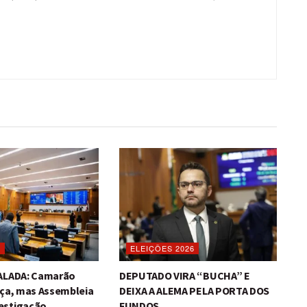
O
ELEIÇÕES 2026
TALADA: Camarão
DEPUTADO VIRA “BUCHA” E
iça, mas Assembleia
DEIXA A ALEMA PELA PORTA DOS
estigação
FUNDOS