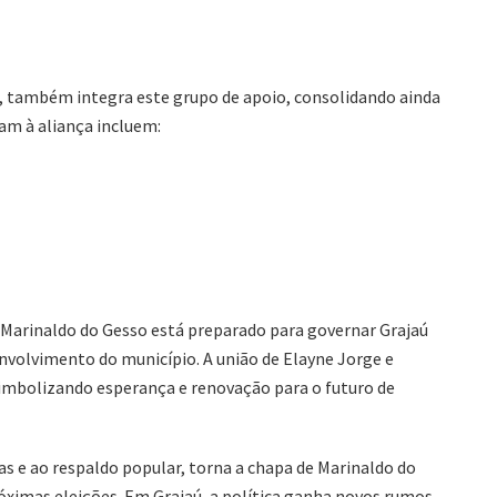
e, também integra este grupo de apoio, consolidando ainda
ram à aliança incluem:
e Marinaldo do Gesso está preparado para governar Grajaú
volvimento do município. A união de Elayne Jorge e
simbolizando esperança e renovação para o futuro de
as e ao respaldo popular, torna a chapa de Marinaldo do
óximas eleições. Em Grajaú, a política ganha novos rumos