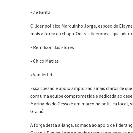
• Zé Birita
O líder político Marquinho Jorge, esposo de Elayn
mais a força da chapa. Outras lideranças que aderi
• Remilson das Flores
• Chico Matias
• Vanderlei
Essa coesão e apoio amplo são sinais claros de qu
com uma equipe comprometida e dedicada ao desen
Marinaldo do Gesso é um marco na política local, 
Grajaú.
A força desta aliança, somada ao apoio de lideranç
Gesso e Elayne Jorge a mais promissora para as pr