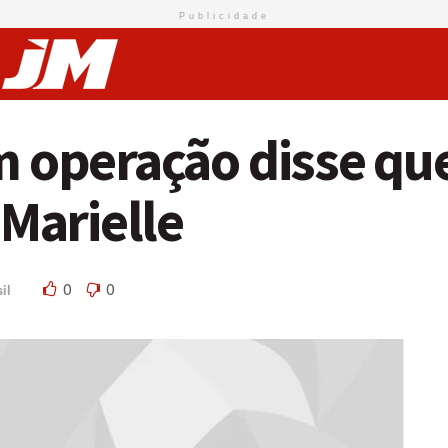
Publicidade
em operação disse q
Marielle
0
0
il