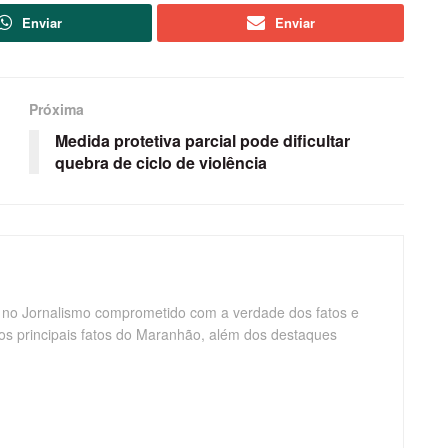
Enviar
Enviar
Próxima
Medida protetiva parcial pode dificultar
quebra de ciclo de violência
 no Jornalismo comprometido com a verdade dos fatos e
os principais fatos do Maranhão, além dos destaques