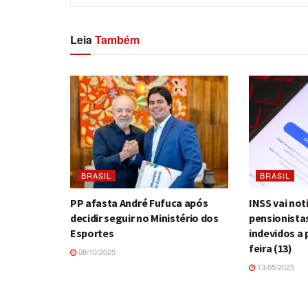
Leia
Também
BRASIL
BRASIL
PP afasta André Fufuca após
INSS vai not
decidir seguir no Ministério dos
pensionista
Esportes
indevidos a 
feira (13)
08/10/2025
13/05/2025