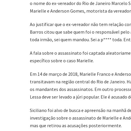
o nome do ex-vereador do Rio de Janeiro Marcelo S
Marielle e Anderson Gomes, motorista da vereadora
Ao justificar que o ex-vereador não tem relação com
Barros citou que sabe quem foi o responsável pelo a
toda irmão, sei quem mandou. Sei a p**** toda. Ent
A fala sobre o assassinato foi captada aleatoriamen
específico sobre o caso Marielle.
Em 14 de março de 2018, Marielle Franco e Ander
transitavam na região central do Rio de Janeiro. 
os mandantes dos assassinatos. Em outro processo 
Lessa deve ser levado a júri popular. Ele é acusado
Siciliano foi alvo de busca e apreensão na manhã d
investigação sobre o assassinato de Marielle e A
mas que retirou as acusações posteriormente.