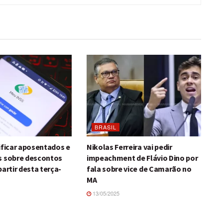
BRASIL
ificar aposentados e
Nikolas Ferreira vai pedir
s sobre descontos
impeachment de Flávio Dino por
partir desta terça-
fala sobre vice de Camarão no
MA
13/05/2025