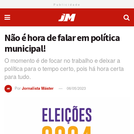
Publicidade
Não é hora de falar em política
municipal!
O momento é de focar no trabalho e deixar a
política para o tempo certo, pois há hora certa
para tudo.
Por
Jornalista Máster
06/05/2023