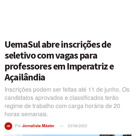
UemaSul abre inscrições de
seletivo com vagas para
professores em Imperatriz e
Açailândia
Inscrições podem ser feitas até 11 de junho. Os
candidatos aprovados e classificados terão
regime de trabalho com carga horária de 20
horas semanais.
Por
Jornalista Máster
23/06/2023