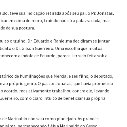
ldo, teve sua indicação retirada após seu pai, o Pr. Jonatas,
ficar em cima do muro, traindo não só a palavra dada, mas
de de sua postura.
to orgulho, Dr. Eduardo e Ranielma decidiram se juntar
idato o Dr. Gilson Guerreiro. Uma escolha que muitos
nhecem a índole de Eduardo, parece ter sido feita sob a
stórico de humilhações que Mercial e seu filho, o deputado,
 e ao próprio genro. O pastor Jonatas, que havia prometido
o acordo, mas ativamente trabalhou contra ele, levando
uerreiro, com o claro intuito de beneficiar sua própria
o de Marinaldo não saiu como planejado. As grandes
anielma, permanecendo fiéis a Marinaldo do Gesso.