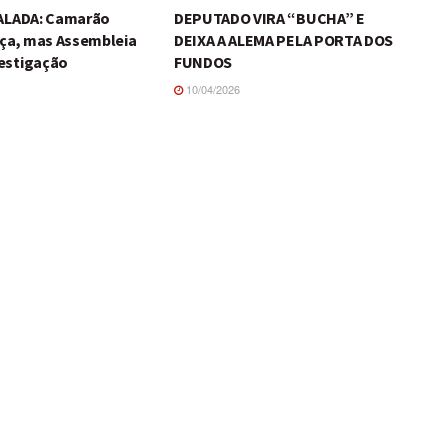
TALADA: Camarão
DEPUTADO VIRA “BUCHA” E
iça, mas Assembleia
DEIXA A ALEMA PELA PORTA DOS
estigação
FUNDOS
10/04/2026