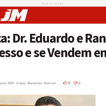
Publicidade
ca: Dr. Eduardo e Ra
esso e se Vendem e
0
0
ições 2024
,
Grajaú
,
Maranhão
,
Notícias