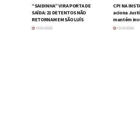
“SAIDINHA” VIRA PORTA DE
CPI NA INS
SAÍDA: 21 DETENTOS NÃO
aciona Just
RETORNAM EM SÃO LUÍS
mantém inv
10/04/2026
10/04/2026