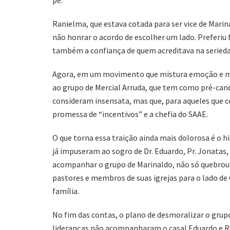
pé.
Ranielma, que estava cotada para ser vice de Marina
não honrar o acordo de escolher um lado. Preferiu 
também a confiança de quem acreditava na serieda
Agora, em um movimento que mistura emoção e mui
ao grupo de Mercial Arruda, que tem como pré-cand
consideram insensata, mas que, para aqueles que co
promessa de “incentivos” e a chefia do SAAE.
O que torna essa traição ainda mais dolorosa é o hi
já impuseram ao sogro de Dr. Eduardo, Pr. Jonatas,
acompanhar o grupo de Marinaldo, não só quebrou 
pastores e membros de suas igrejas para o lado de G
família.
No fim das contas, o plano de desmoralizar o grup
lideranças não acompanharam o casal Eduardo e R