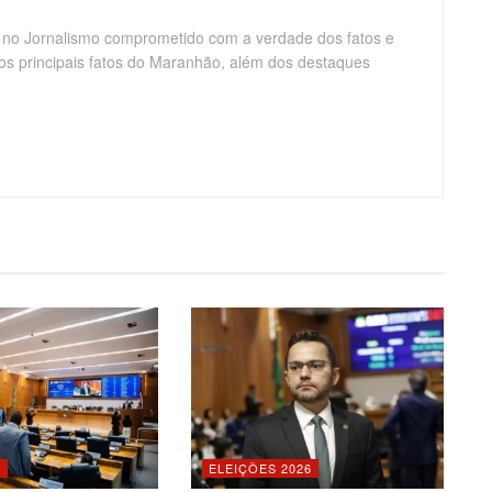
 no Jornalismo comprometido com a verdade dos fatos e
os principais fatos do Maranhão, além dos destaques
O
ELEIÇÕES 2026