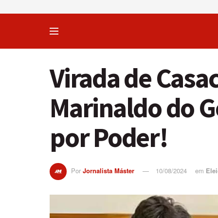
Virada de Casa
Marinaldo do G
por Poder!
Por
Jornalista Máster
10/08/2024
em
Ele