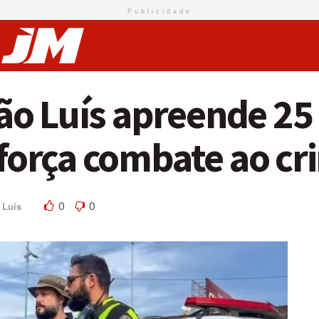
Publicidade
o Luís apreende 25
eforça combate ao cr
0
0
 Luís