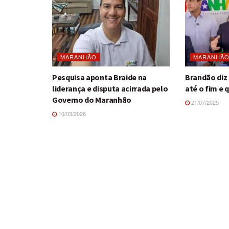
MARANHÃO
MARANHÃ
Pesquisa aponta Braide na
Brandão diz
liderança e disputa acirrada pelo
até o fim e 
Governo do Maranhão
21/07/2025
10/03/2026