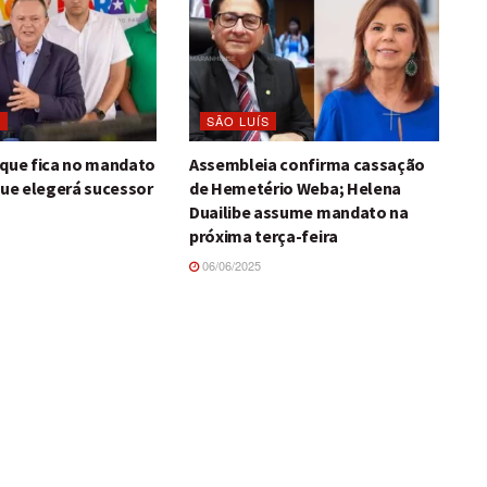
O
SÃO LUÍS
 que fica no mandato
Assembleia confirma cassação
que elegerá sucessor
de Hemetério Weba; Helena
Duailibe assume mandato na
próxima terça-feira
06/06/2025