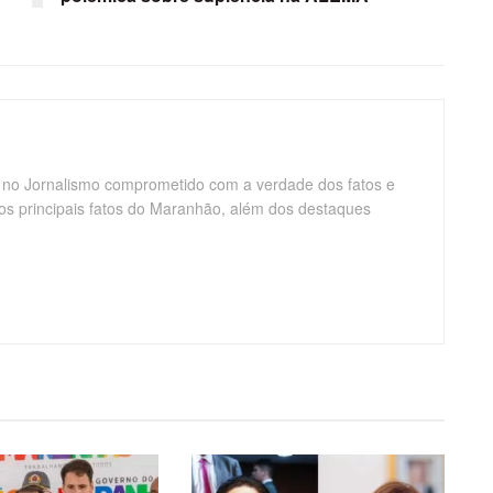
 no Jornalismo comprometido com a verdade dos fatos e
os principais fatos do Maranhão, além dos destaques