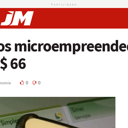
Publicidade
dos microempreende
$ 66
0
0
nomia