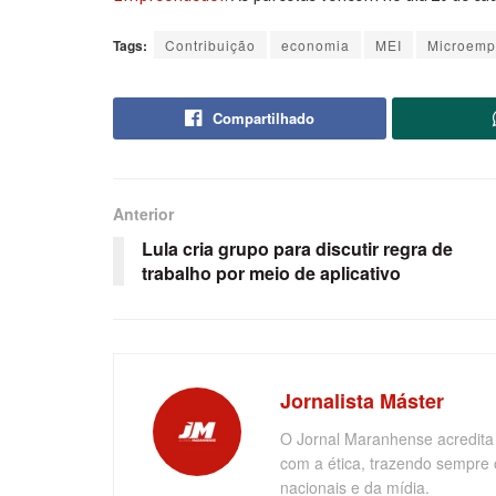
Tags:
Contribuição
economia
MEI
Microemp
Compartilhado
Anterior
Lula cria grupo para discutir regra de
trabalho por meio de aplicativo
Jornalista Máster
O Jornal Maranhense acredita
com a ética, trazendo sempre 
nacionais e da mídia.